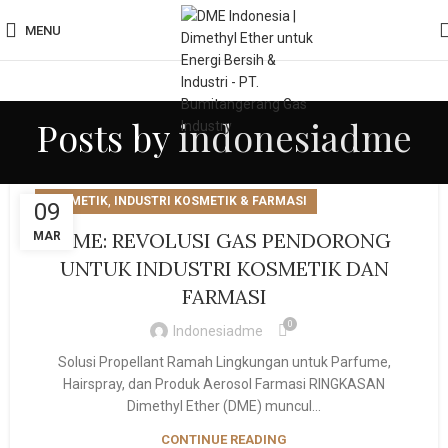
MENU
Posts by
indonesiadme
,
KOSMETIK
INDUSTRI KOSMETIK & FARMASI
09
DME: REVOLUSI GAS PENDORONG
MAR
UNTUK INDUSTRI KOSMETIK DAN
FARMASI
0
Indonesiadme
Solusi Propellant Ramah Lingkungan untuk Parfume,
Hairspray, dan Produk Aerosol Farmasi RINGKASAN
Dimethyl Ether (DME) muncul...
CONTINUE READING