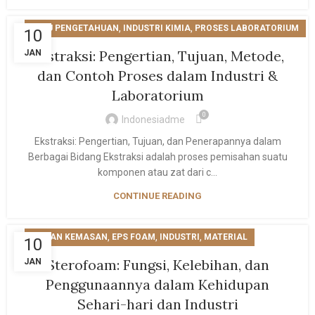
,
,
ILMU PENGETAHUAN
INDUSTRI KIMIA
PROSES LABORATORIUM
10
Ekstraksi: Pengertian, Tujuan, Metode,
JAN
dan Contoh Proses dalam Industri &
Laboratorium
0
Indonesiadme
Ekstraksi: Pengertian, Tujuan, dan Penerapannya dalam
Berbagai Bidang Ekstraksi adalah proses pemisahan suatu
komponen atau zat dari c...
CONTINUE READING
,
,
,
BAHAN KEMASAN
EPS FOAM
INDUSTRI
MATERIAL
10
Sterofoam: Fungsi, Kelebihan, dan
JAN
Penggunaannya dalam Kehidupan
Sehari-hari dan Industri