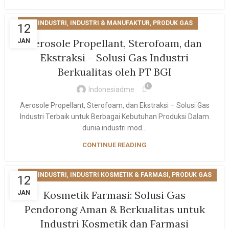
,
,
GAS INDUSTRI
INDUSTRI & MANUFAKTUR
PRODUK GAS
12
Aerosole Propellant, Sterofoam, dan
JAN
Ekstraksi – Solusi Gas Industri
Berkualitas oleh PT BGI
0
Indonesiadme
Aerosole Propellant, Sterofoam, dan Ekstraksi – Solusi Gas
Industri Terbaik untuk Berbagai Kebutuhan Produksi Dalam
dunia industri mod...
CONTINUE READING
,
,
GAS INDUSTRI
INDUSTRI KOSMETIK & FARMASI
PRODUK GAS
12
Kosmetik Farmasi: Solusi Gas
JAN
Pendorong Aman & Berkualitas untuk
Industri Kosmetik dan Farmasi