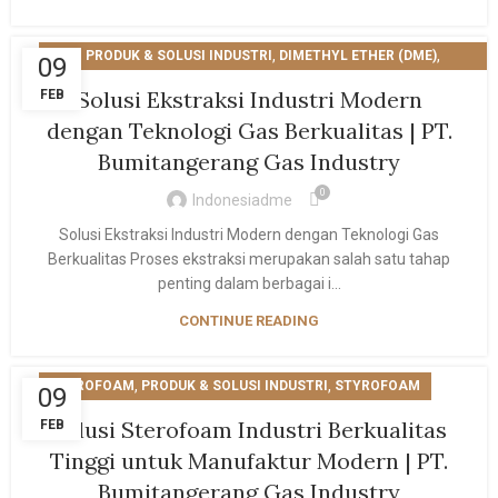
,
,
PRODUK & SOLUSI INDUSTRI
DIMETHYL ETHER (DME)
09
EKSTRAKSI
Solusi Ekstraksi Industri Modern
FEB
dengan Teknologi Gas Berkualitas | PT.
Bumitangerang Gas Industry
0
Indonesiadme
Solusi Ekstraksi Industri Modern dengan Teknologi Gas
Berkualitas Proses ekstraksi merupakan salah satu tahap
penting dalam berbagai i...
CONTINUE READING
,
,
STEROFOAM
PRODUK & SOLUSI INDUSTRI
STYROFOAM
09
Solusi Sterofoam Industri Berkualitas
FEB
Tinggi untuk Manufaktur Modern | PT.
Bumitangerang Gas Industry